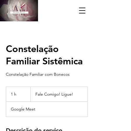
Constelação
Familiar Sistêmica
Constelação Familiar com Bonecos
Fale
Comigo!
1 h
1
Fale Comigo! Ligue!
Ligue!
Google Meet
Descrição do serviço