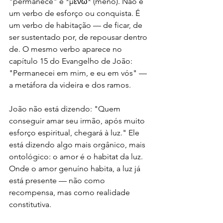
"permanece" é *μένω* (menō). Não é 
um verbo de esforço ou conquista. É 
um verbo de habitação — de ficar, de 
ser sustentado por, de repousar dentro 
de. O mesmo verbo aparece no 
capítulo 15 do Evangelho de João: 
"Permanecei em mim, e eu em vós" — 
a metáfora da videira e dos ramos.
João não está dizendo: "Quem 
conseguir amar seu irmão, após muito 
esforço espiritual, chegará à luz." Ele 
está dizendo algo mais orgânico, mais 
ontológico: o amor é o habitat da luz. 
Onde o amor genuíno habita, a luz já 
está presente — não como 
recompensa, mas como realidade 
constitutiva.