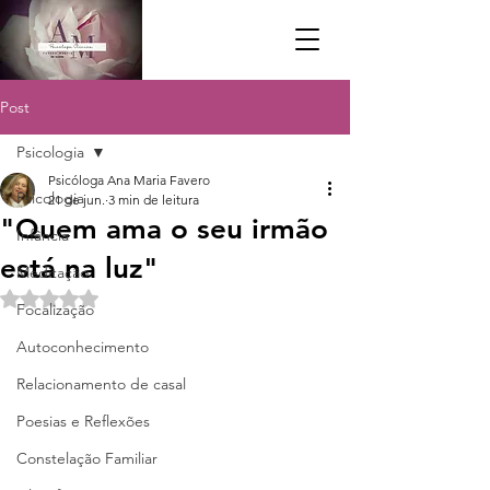
Post
Psicologia
Psicóloga Ana Maria Favero
Psicologia
21 de jun.
3 min de leitura
"Quem ama o seu irmão
Infância
está na luz"
Meditação
Avaliado com NaN de 5 estrelas.
Focalização
Autoconhecimento
Relacionamento de casal
Poesias e Reflexões
Constelação Familiar