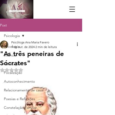
Post
Psicologia
Psicóloga Ana Maria Favero
Psicologia
1 de out. de 2024
2 min de leitura
"As três peneiras de
Infância
Sócrates"
Meditação
Avaliado com NaN de 5 estrelas.
Focalização
Autoconhecimento
Relacionamento de casal
Poesias e Reflexões
Constelação Familiar