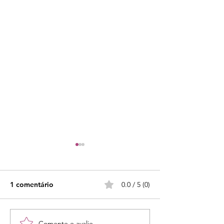
1 comentário
0.0 / 5 (0)
"Sois o sal da terra"
Comente e avalie